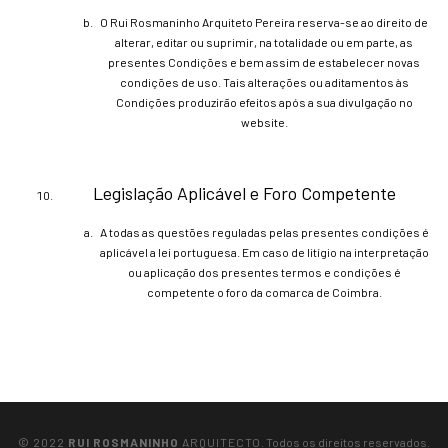
O Rui Rosmaninho Arquiteto Pereira reserva-se ao direito de
alterar, editar ou suprimir, na totalidade ou em parte, as
presentes Condições e bem assim de estabelecer novas
condições de uso. Tais alterações ou aditamentos às
Condições produzirão efeitos após a sua divulgação no
website.
Legislação Aplicável e Foro Competente
A todas as questões reguladas pelas presentes condições é
aplicável a lei portuguesa. Em caso de litígio na interpretação
ou aplicação dos presentes termos e condições é
competente o foro da comarca de Coimbra.
© 2022
RUI ROSMANINHO
ARQUITECTO
. Todos os direitos reservados.