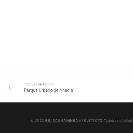
PROJETO ANTERIOR
Parque Urbano de Anadia
© 2022
RUI ROSMANINHO
ARQUITECTO
. Todos os direito