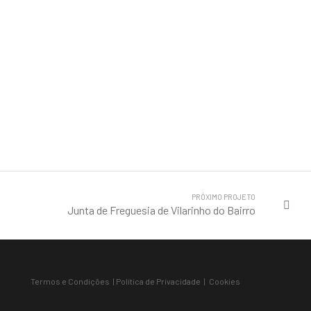
PRÓXIMO PROJETO
Junta de Freguesia de Vilarinho do Bairro
Termos e Condições
|
Política de Privacidade
|
Cookies